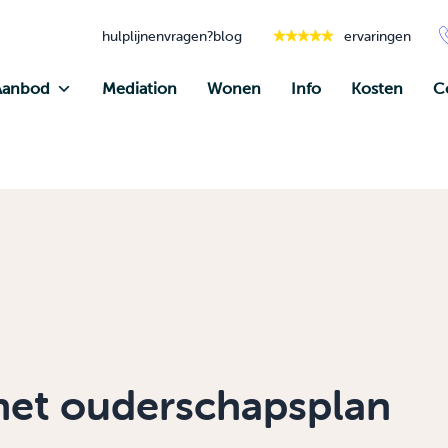
hulplijnen
vragen?
blog
ervaringen
Aanbod
Mediation
Wonen
Info
Kosten
C
 het ouderschapsplan