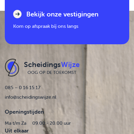
Bekijk onze vestigingen
Kom op afspraak bij ons langs
Scheidings
Wijze
OOG OP DE TOEKOMST
085 – 0 16 15 17
info@scheidingswijze.nl
Openingstijden
Ma t/m Za
09.00 - 20.00 uur
Uit elkaar