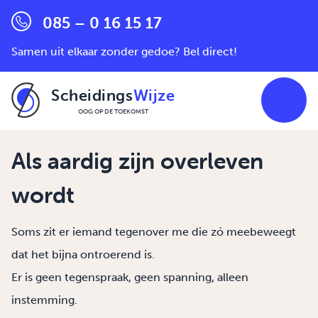
085 – 0 16 15 17
Samen uit elkaar zonder gedoe? Bel direct!
Scheidings
Wijze
OOG OP DE TOEKOMST
Ga naar de inhoud
Als aardig zijn overleven
wordt
Soms zit er iemand tegenover me die zó meebeweegt
dat het bijna ontroerend is.
Er is geen tegenspraak, geen spanning, alleen
instemming.