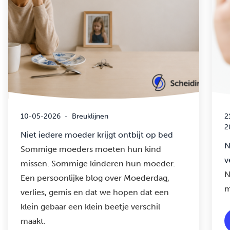
10-05-2026
-
Breuklijnen
2
2
Niet iedere moeder krijgt ontbijt op bed
N
Sommige moeders moeten hun kind
v
missen. Sommige kinderen hun moeder.
N
Een persoonlijke blog over Moederdag,
m
verlies, gemis en dat we hopen dat een
klein gebaar een klein beetje verschil
maakt.