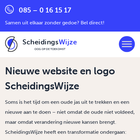
085 – 0 16 15 17
Samen uit elkaar zonder gedoe? Bel direct!
Scheidings
Wijze
OOG OP DE TOEKOMST
Ga naar de inhoud
Nieuwe website en logo
ScheidingsWijze
Soms is het tijd om een oude jas uit te trekken en een
nieuwe aan te doen – niet omdat de oude niet voldeed,
maar omdat verandering nieuwe kansen brengt.
ScheidingsWijze heeft een transformatie ondergaan: