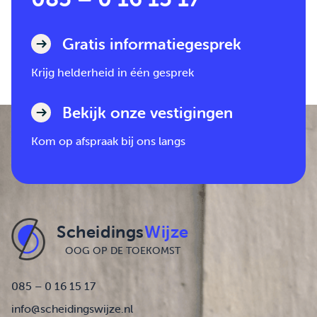
Gratis informatiegesprek
Krijg helderheid in één gesprek
Bekijk onze vestigingen
Kom op afspraak bij ons langs
Scheidings
Wijze
OOG OP DE TOEKOMST
085 – 0 16 15 17
info@scheidingswijze.nl