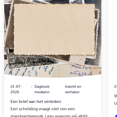
21-07-
-
Dagboek
Inzicht en
2
2026
mediator
verhalen
W
Een brief aan het verleden
U
Een scheiding vraagt niet om een
standaardaanpak. Lees waarom wij altijd