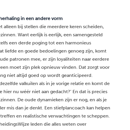
erhaling in een andere vorm
 alleen bij stellen die meerdere keren scheiden,
ezinnen
. Want eerlijk is eerlijk, een samengesteld
zelfs een derde poging tot een harmonieus
at liefde en goede bedoelingen genoeg zijn, komt
 oude
patronen
mee, er zijn loyaliteiten naar eerdere
reen moet zijn plek opnieuw vinden. Dat zorgt voor
g niet altijd goed op wordt geanticipeerd.
dezelfde valkuilen als in je vorige relatie en komt de
 hier nu wéér niet aan gedacht?’ En dat is precies
innen. De oude dynamieken zijn er nog, en als je
ler mis dan je denkt.
Een stiefplancoach
kan helpen
 treffen en realistische verwachtingen te scheppen.
heidingsWijze leden
die alles weten over