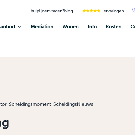
hulplijnen
vragen?
blog
ervaringen
Aanbod
Mediation
Wonen
Info
Kosten
C
tor
Scheidingsmoment
ScheidingsNieuws
ng