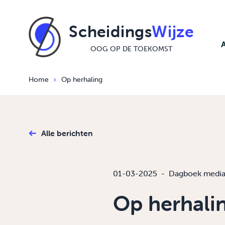
Ga naar de inhoud
Scheidings
Wijze
OOG OP DE TOEKOMST
Home
›
Op herhaling
Alle berichten
01-03-2025
-
Dagboek media
Op herhali