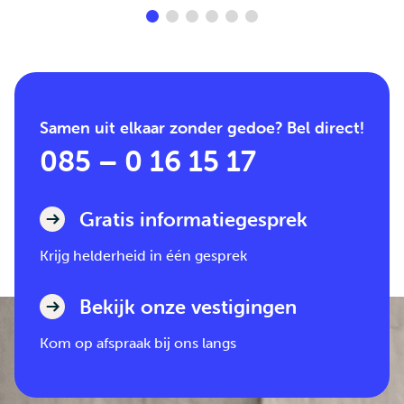
Samen uit elkaar zonder gedoe? Bel direct!
085 – 0 16 15 17
Gratis informatiegesprek
Krijg helderheid in één gesprek
Bekijk onze vestigingen
Kom op afspraak bij ons langs