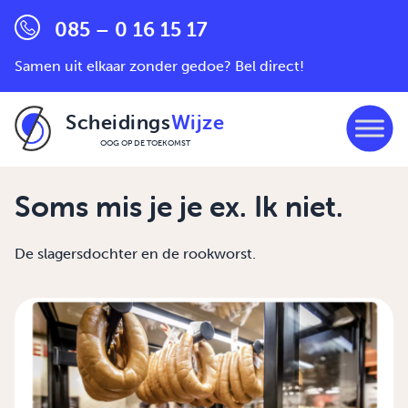
085 – 0 16 15 17
Samen uit elkaar zonder gedoe? Bel direct!
Scheidings
Wijze
OOG OP DE TOEKOMST
Ga naar de inhoud
Soms mis je je ex. Ik niet.
De slagersdochter en de rookworst.