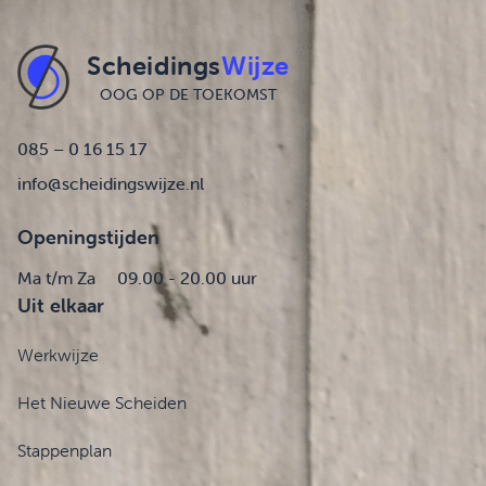
Scheidings
Wijze
OOG OP DE TOEKOMST
085 – 0 16 15 17
info@scheidingswijze.nl
Openingstijden
Ma t/m Za
09.00 - 20.00 uur
Uit elkaar
Werkwijze
Het Nieuwe Scheiden
Stappenplan