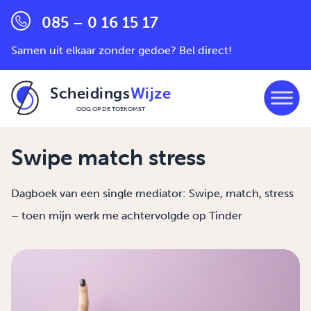
085 – 0 16 15 17
Samen uit elkaar zonder gedoe? Bel direct!
Scheidings
Wijze
OOG OP DE TOEKOMST
Ga naar de inhoud
Swipe match stress
Dagboek van een single mediator: Swipe, match, stress
– toen mijn werk me achtervolgde op Tinder