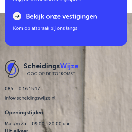
Bekijk onze vestigingen
Kom op afspraak bij ons langs
Scheidings
Wijze
OOG OP DE TOEKOMST
085 – 0 16 15 17
info@scheidingswijze.nl
Openingstijden
Ma t/m Za
09.00 - 20.00 uur
Uit elkaar