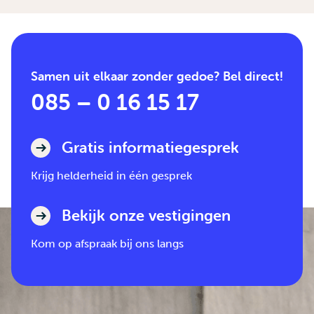
Samen uit elkaar zonder gedoe? Bel direct!
085 – 0 16 15 17
Gratis informatiegesprek
Krijg helderheid in één gesprek
Bekijk onze vestigingen
Kom op afspraak bij ons langs