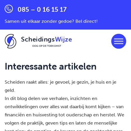
085 – 0 16 15 17
Samen uit elkaar zonder gedoe? Bel direct!
Scheidings
Wijze
OOG OP DE TOEKOMST
Ga naar de inhoud
Interessante artikelen
Scheiden raakt alles: je gevoel, je gezin, je huis en je
geld.
In dit blog delen we verhalen, inzichten en
ontwikkelingen over alles wat daarbij komt kijken – van
financiën en huisvesting tot ouderschap en herstel. We
volgen de praktijk, geven tips en laten de menselijke