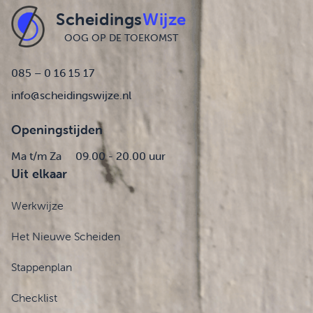
Scheidings
Wijze
OOG OP DE TOEKOMST
085 – 0 16 15 17
info@scheidingswijze.nl
Openingstijden
Ma t/m Za
09.00 - 20.00 uur
Uit elkaar
Werkwijze
Het Nieuwe Scheiden
Stappenplan
Checklist