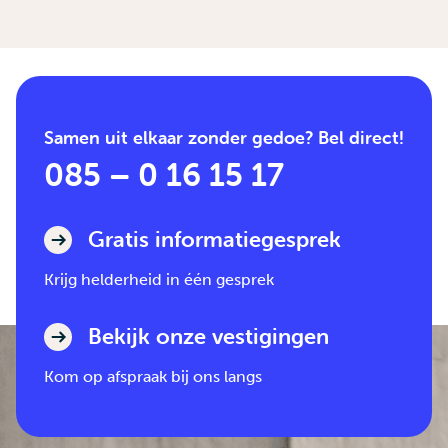
Samen uit elkaar zonder gedoe? Bel direct!
085 – 0 16 15 17
Gratis informatiegesprek
Krijg helderheid in één gesprek
Bekijk onze vestigingen
Kom op afspraak bij ons langs