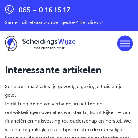
085 – 0 16 15 17
Samen uit elkaar zonder gedoe? Bel direct!
Scheidings
Wijze
OOG OP DE TOEKOMST
Ga naar de inhoud
Interessante artikelen
Scheiden raakt alles: je gevoel, je gezin, je huis en je
geld.
In dit blog delen we verhalen, inzichten en
ontwikkelingen over alles wat daarbij komt kijken – van
financiën en huisvesting tot ouderschap en herstel. We
volgen de praktijk, geven tips en laten de menselijke