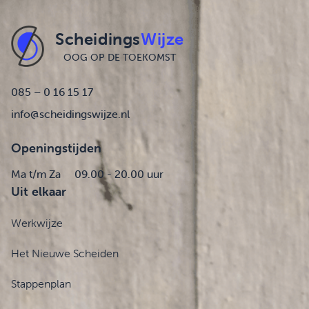
Scheidings
Wijze
OOG OP DE TOEKOMST
085 – 0 16 15 17
info@scheidingswijze.nl
Openingstijden
Ma t/m Za
09.00 - 20.00 uur
Uit elkaar
Werkwijze
Het Nieuwe Scheiden
Stappenplan