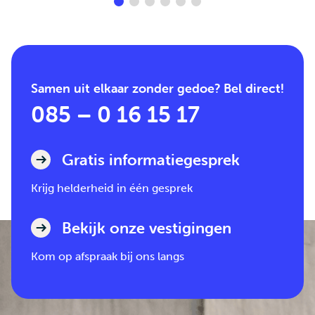
Samen uit elkaar zonder gedoe? Bel direct!
085 – 0 16 15 17
Gratis informatiegesprek
Krijg helderheid in één gesprek
Bekijk onze vestigingen
Kom op afspraak bij ons langs