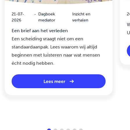
21-07-
-
Dagboek
Inzicht en
2
2026
mediator
verhalen
W
Een brief aan het verleden
U
Een scheiding vraagt niet om een
standaardaanpak. Lees waarom wij altijd
beginnen met luisteren naar wat mensen
écht nodig hebben.
Lees meer