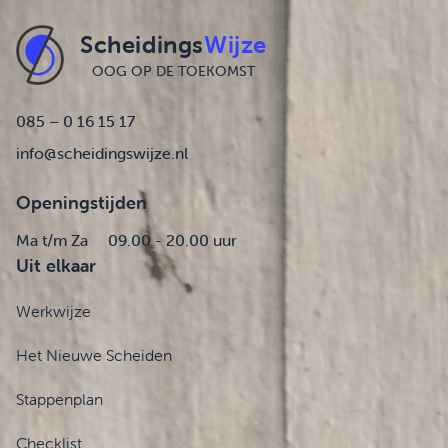
Scheidings
Wijze
OOG OP DE TOEKOMST
085 – 0 16 15 17
info@scheidingswijze.nl
Openingstijden
Ma t/m Za
09.00 - 20.00 uur
Uit elkaar
Werkwijze
Het Nieuwe Scheiden
Stappenplan
Checklist