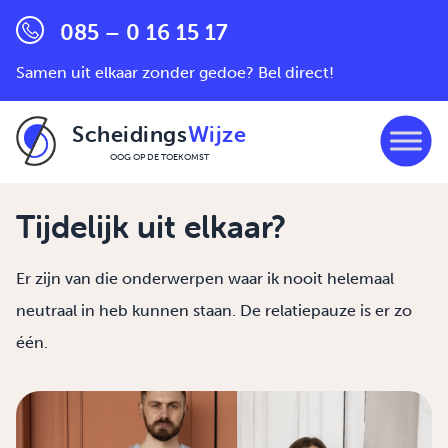
085 – 0 16 15 17
Samen uit elkaar zonder gedoe? Bel direct!
Scheidings
Wijze
OOG OP DE TOEKOMST
Ga naar de inhoud
Tijdelijk uit elkaar?
Er zijn van die onderwerpen waar ik nooit helemaal
neutraal in heb kunnen staan. De relatiepauze is er zo
één.