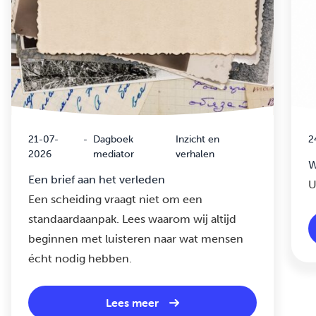
21-07-
-
Dagboek
Inzicht en
2
2026
mediator
verhalen
W
Een brief aan het verleden
U
Een scheiding vraagt niet om een
standaardaanpak. Lees waarom wij altijd
beginnen met luisteren naar wat mensen
écht nodig hebben.
Lees meer