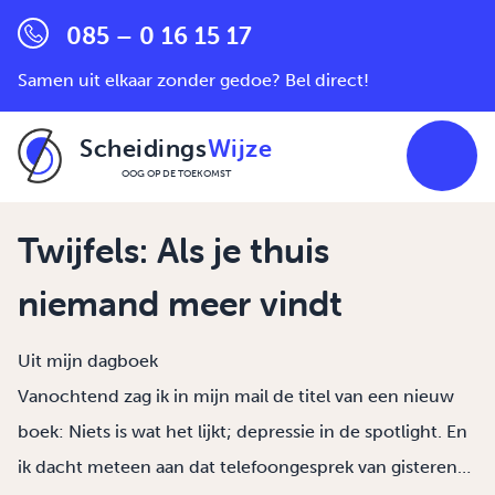
085 – 0 16 15 17
Samen uit elkaar zonder gedoe? Bel direct!
Scheidings
Wijze
OOG OP DE TOEKOMST
Ga naar de inhoud
Twijfels: Als je thuis
niemand meer vindt
Uit mijn dagboek
Vanochtend zag ik in mijn mail de titel van een nieuw
boek: Niets is wat het lijkt; depressie in de spotlight. En
ik dacht meteen aan dat telefoongesprek van gisteren…