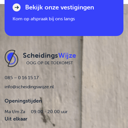
Bekijk onze vestigingen
Kom op afspraak bij ons langs
Scheidings
Wijze
OOG OP DE TOEKOMST
085 – 0 16 15 17
info@scheidingswijze.nl
Openingstijden
Ma t/m Za
09.00 - 20.00 uur
Uit elkaar