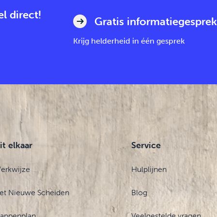
l direct!
Gratis informatiegesprek
Krijg helderheid in één gesprek
it elkaar
Service
erkwijze
Hulplijnen
et Nieuwe Scheiden
Blog
tappenplan
Veelgestelde vragen