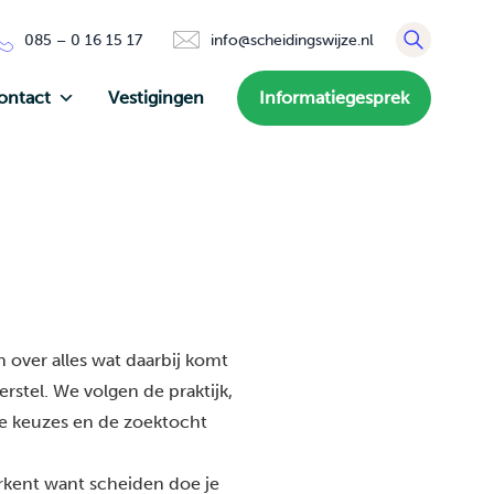
085 – 0 16 15 17
info@scheidingswijze.nl
ontact
Vestigingen
Informatiegesprek
 over alles wat daarbij komt
rstel. We volgen de praktijk,
de keuzes en de zoektocht
erkent want scheiden doe je