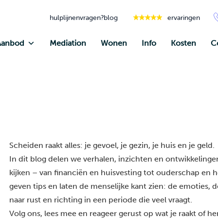
hulplijnen
vragen?
blog
ervaringen
Aanbod
Mediation
Wonen
Info
Kosten
C
Scheiden raakt alles: je gevoel, je gezin, je huis en je geld.
In dit blog delen we verhalen, inzichten en ontwikkelingen
kijken – van financiën en huisvesting tot ouderschap en he
geven tips en laten de menselijke kant zien: de emoties, 
naar rust en richting in een periode die veel vraagt.
Volg ons, lees mee en reageer gerust op wat je raakt of h