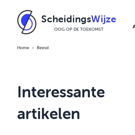
Ga naar de inhoud
Scheidings
Wijze
OOG OP DE TOEKOMST
Home
›
Beesd
Interessante
artikelen