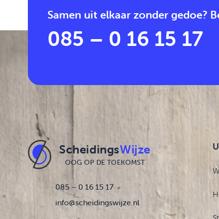
Samen uit elkaar zonder gedoe? Be
085 – 0 16 15 17
U
Scheidings
Wijze
OOG OP DE TOEKOMST
W
085 – 0 16 15 17
H
info@scheidingswijze.nl
S