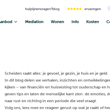
hulplijnen
vragen?
blog
ervaringen
Aanbod
Mediation
Wonen
Info
Kosten
C
Scheiden raakt alles: je gevoel, je gezin, je huis en je geld.
In dit blog delen we verhalen, inzichten en ontwikkelingen
kijken – van financiën en huisvesting tot ouderschap en he
geven tips en laten de menselijke kant zien: de emoties, 
naar rust en richting in een periode die veel vraagt.
Volg ons, lees mee en reageer gerust op wat je raakt of h