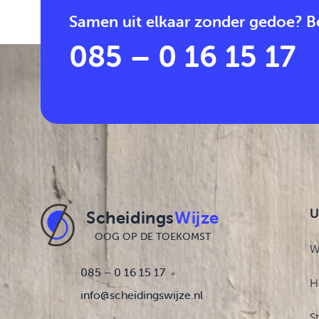
Samen uit elkaar zonder gedoe? Be
085 – 0 16 15 17
U
Scheidings
Wijze
OOG OP DE TOEKOMST
W
085 – 0 16 15 17
H
info@scheidingswijze.nl
S