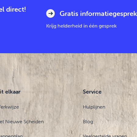
l direct!
Gratis informatiegesprek
Krijg helderheid in één gesprek
it elkaar
Service
erkwijze
Hulplijnen
et Nieuwe Scheiden
Blog
tappenplan
Veelgestelde vragen