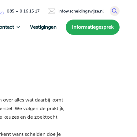
085 – 0 16 15 17
info@scheidingswijze.nl
ontact
Vestigingen
Informatiegesprek
 over alles wat daarbij komt
rstel. We volgen de praktijk,
de keuzes en de zoektocht
erkent want scheiden doe je