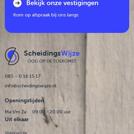
Bekijk onze vestigingen
Kom op afspraak bij ons langs
Scheidings
Wijze
OOG OP DE TOEKOMST
085 – 0 16 15 17
info@scheidingswijze.nl
Openingstijden
Ma t/m Za
09.00 - 20.00 uur
Uit elkaar
Werkwijze