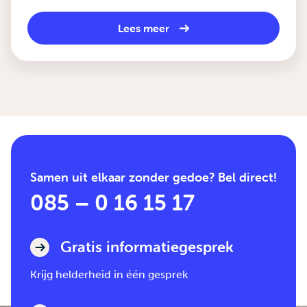
Lees meer
Samen uit elkaar zonder gedoe? Bel direct!
085 – 0 16 15 17
Gratis informatiegesprek
Krijg helderheid in één gesprek