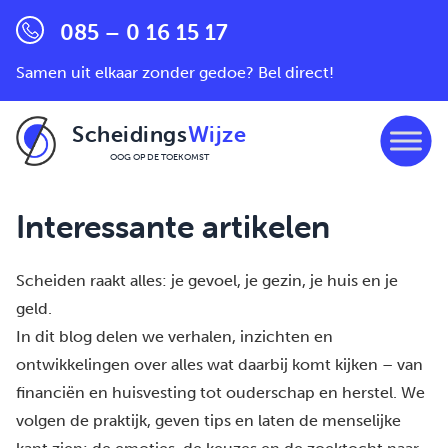
085 – 0 16 15 17
Samen uit elkaar zonder gedoe? Bel direct!
Scheidings
Wijze
OOG OP DE TOEKOMST
Ga naar de inhoud
Interessante artikelen
Scheiden raakt alles: je gevoel, je gezin, je huis en je
geld.
In dit blog delen we verhalen, inzichten en
ontwikkelingen over alles wat daarbij komt kijken – van
financiën en huisvesting tot ouderschap en herstel. We
volgen de praktijk, geven tips en laten de menselijke