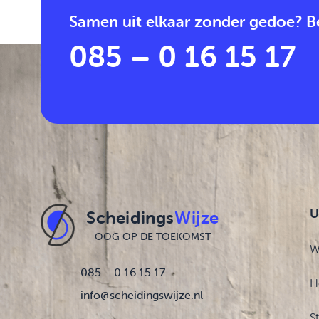
Samen uit elkaar zonder gedoe? Be
085 – 0 16 15 17
U
Scheidings
Wijze
OOG OP DE TOEKOMST
W
085 – 0 16 15 17
H
info@scheidingswijze.nl
S