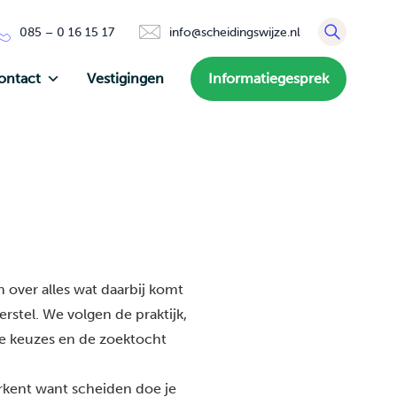
085 – 0 16 15 17
info@scheidingswijze.nl
ontact
Vestigingen
Informatiegesprek
 over alles wat daarbij komt
rstel. We volgen de praktijk,
de keuzes en de zoektocht
erkent want scheiden doe je