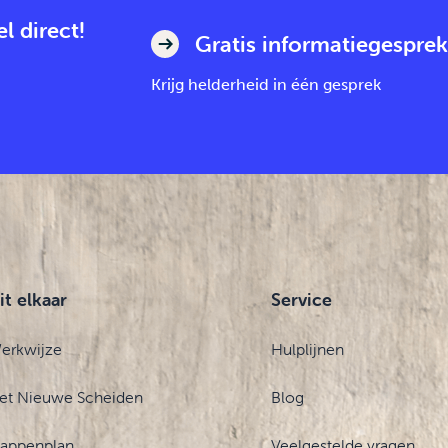
l direct!
Gratis informatiegesprek
Krijg helderheid in één gesprek
it elkaar
Service
erkwijze
Hulplijnen
et Nieuwe Scheiden
Blog
tappenplan
Veelgestelde vragen