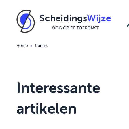
Ga naar de inhoud
Scheidings
Wijze
OOG OP DE TOEKOMST
Home
›
Bunnik
Interessante
artikelen