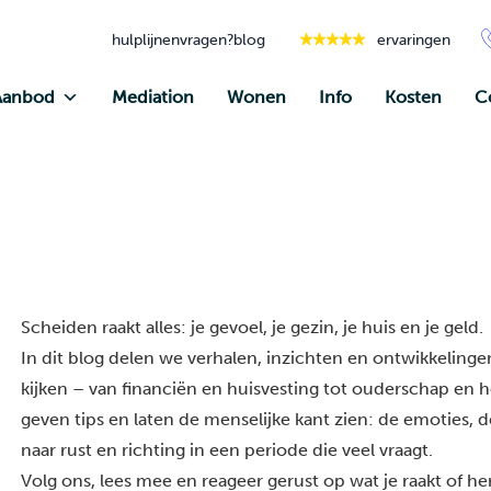
hulplijnen
vragen?
blog
ervaringen
Aanbod
Mediation
Wonen
Info
Kosten
C
Scheiden raakt alles: je gevoel, je gezin, je huis en je geld.
In dit blog delen we verhalen, inzichten en ontwikkelingen
kijken – van financiën en huisvesting tot ouderschap en he
geven tips en laten de menselijke kant zien: de emoties, 
naar rust en richting in een periode die veel vraagt.
Volg ons, lees mee en reageer gerust op wat je raakt of h