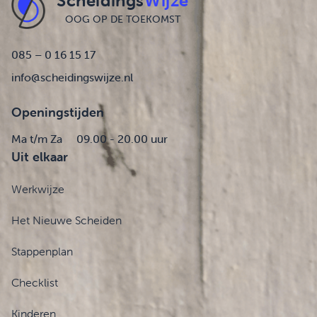
Scheidings
Wijze
OOG OP DE TOEKOMST
085 – 0 16 15 17
info@scheidingswijze.nl
Openingstijden
Ma t/m Za
09.00 - 20.00 uur
Uit elkaar
Werkwijze
Het Nieuwe Scheiden
Stappenplan
Checklist
Kinderen