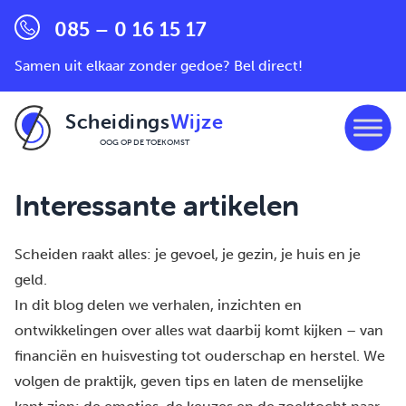
085 – 0 16 15 17
Samen uit elkaar zonder gedoe? Bel direct!
Scheidings
Wijze
OOG OP DE TOEKOMST
Ga naar de inhoud
Interessante artikelen
Scheiden raakt alles: je gevoel, je gezin, je huis en je
geld.
In dit blog delen we verhalen, inzichten en
ontwikkelingen over alles wat daarbij komt kijken – van
financiën en huisvesting tot ouderschap en herstel. We
volgen de praktijk, geven tips en laten de menselijke