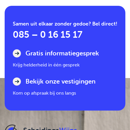
Samen uit elkaar zonder gedoe? Bel direct!
085 – 0 16 15 17
Gratis informatiegesprek
Krijg helderheid in één gesprek
Bekijk onze vestigingen
Kom op afspraak bij ons langs