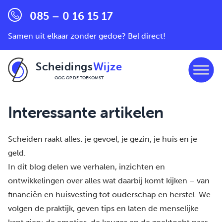
085 – 0 16 15 17
Samen uit elkaar zonder gedoe? Bel direct!
Scheidings
Wijze
OOG OP DE TOEKOMST
Ga naar de inhoud
Interessante artikelen
Scheiden raakt alles: je gevoel, je gezin, je huis en je
geld.
In dit blog delen we verhalen, inzichten en
ontwikkelingen over alles wat daarbij komt kijken – van
financiën en huisvesting tot ouderschap en herstel. We
volgen de praktijk, geven tips en laten de menselijke