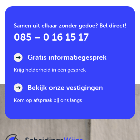
Samen uit elkaar zonder gedoe? Bel direct!
085 – 0 16 15 17
Gratis informatiegesprek
Krijg helderheid in één gesprek
Bekijk onze vestigingen
Kom op afspraak bij ons langs