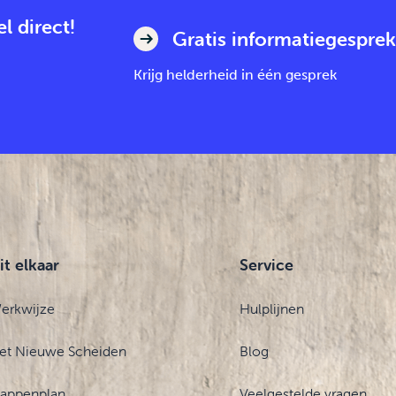
l direct!
Gratis informatiegesprek
Krijg helderheid in één gesprek
it elkaar
Service
erkwijze
Hulplijnen
et Nieuwe Scheiden
Blog
tappenplan
Veelgestelde vragen