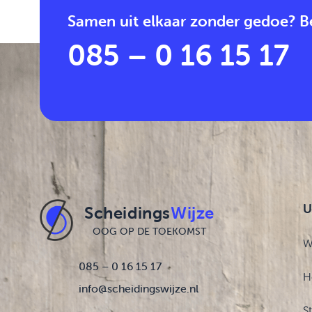
Samen uit elkaar zonder gedoe? Be
085 – 0 16 15 17
U
Scheidings
Wijze
OOG OP DE TOEKOMST
W
085 – 0 16 15 17
H
info@scheidingswijze.nl
S