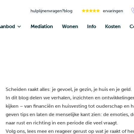
hulplijnen
vragen?
blog
ervaringen
Aanbod
Mediation
Wonen
Info
Kosten
C
Scheiden raakt alles: je gevoel, je gezin, je huis en je geld.
In dit blog delen we verhalen, inzichten en ontwikkelingen
kijken – van financiën en huisvesting tot ouderschap en he
geven tips en laten de menselijke kant zien: de emoties, 
naar rust en richting in een periode die veel vraagt.
Volg ons, lees mee en reageer gerust op wat je raakt of h