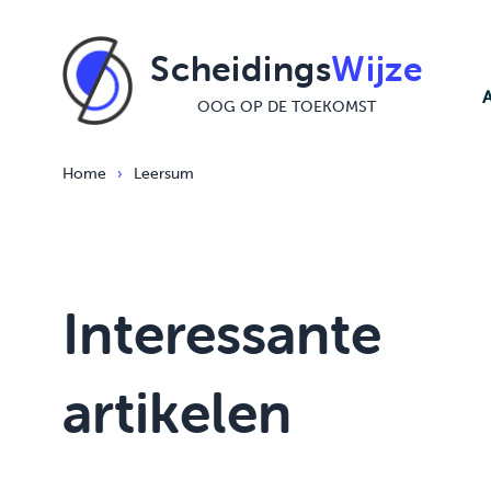
Ga naar de inhoud
Scheidings
Wijze
OOG OP DE TOEKOMST
Home
›
Leersum
Interessante
artikelen