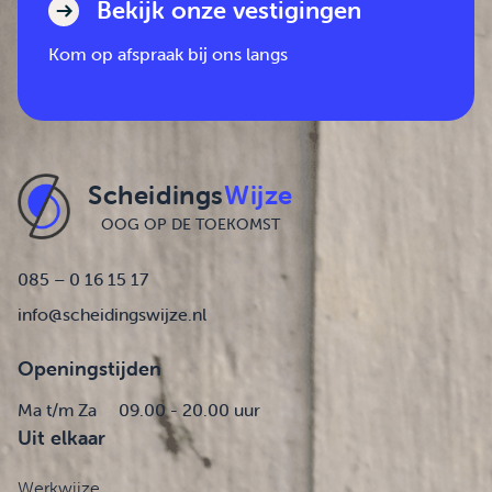
Bekijk onze vestigingen
Kom op afspraak bij ons langs
Scheidings
Wijze
OOG OP DE TOEKOMST
085 – 0 16 15 17
info@scheidingswijze.nl
Openingstijden
Ma t/m Za
09.00 - 20.00 uur
Uit elkaar
Werkwijze