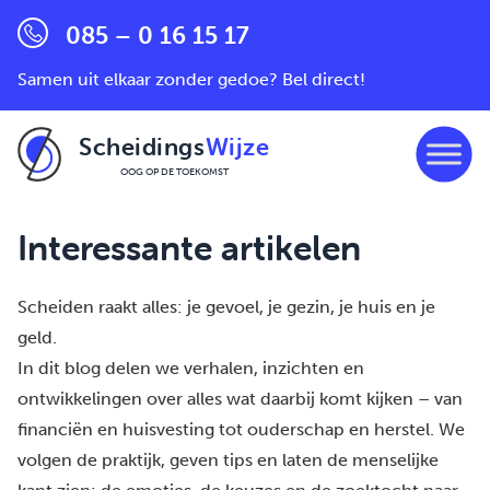
085 – 0 16 15 17
Samen uit elkaar zonder gedoe? Bel direct!
Scheidings
Wijze
OOG OP DE TOEKOMST
Ga naar de inhoud
Interessante artikelen
Scheiden raakt alles: je gevoel, je gezin, je huis en je
geld.
In dit blog delen we verhalen, inzichten en
ontwikkelingen over alles wat daarbij komt kijken – van
financiën en huisvesting tot ouderschap en herstel. We
volgen de praktijk, geven tips en laten de menselijke