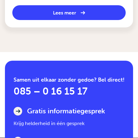
Lees meer
Samen uit elkaar zonder gedoe? Bel direct!
085 – 0 16 15 17
Gratis informatiegesprek
Krijg helderheid in één gesprek