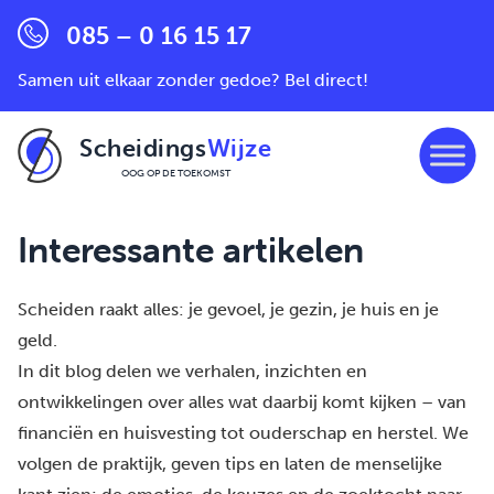
085 – 0 16 15 17
Samen uit elkaar zonder gedoe? Bel direct!
Scheidings
Wijze
OOG OP DE TOEKOMST
Ga naar de inhoud
Interessante artikelen
Scheiden raakt alles: je gevoel, je gezin, je huis en je
geld.
In dit blog delen we verhalen, inzichten en
ontwikkelingen over alles wat daarbij komt kijken – van
financiën en huisvesting tot ouderschap en herstel. We
volgen de praktijk, geven tips en laten de menselijke