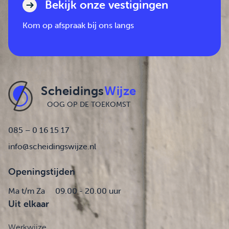
Bekijk onze vestigingen
Kom op afspraak bij ons langs
Scheidings
Wijze
OOG OP DE TOEKOMST
085 – 0 16 15 17
info@scheidingswijze.nl
Openingstijden
Ma t/m Za
09.00 - 20.00 uur
Uit elkaar
Werkwijze