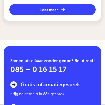
Lees meer
Samen uit elkaar zonder gedoe? Bel direct!
085 – 0 16 15 17
Gratis informatiegesprek
Krijg helderheid in één gesprek