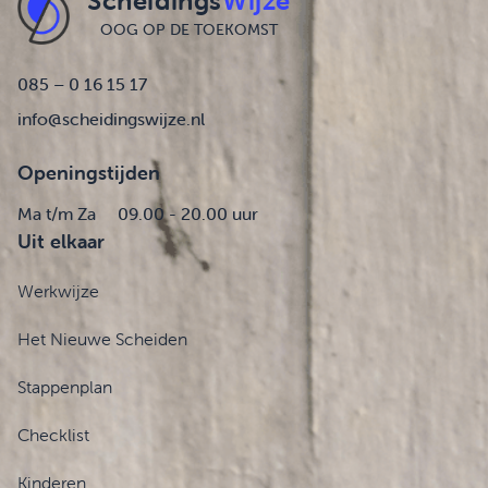
Scheidings
Wijze
OOG OP DE TOEKOMST
085 – 0 16 15 17
info@scheidingswijze.nl
Openingstijden
Ma t/m Za
09.00 - 20.00 uur
Uit elkaar
Werkwijze
Het Nieuwe Scheiden
Stappenplan
Checklist
Kinderen