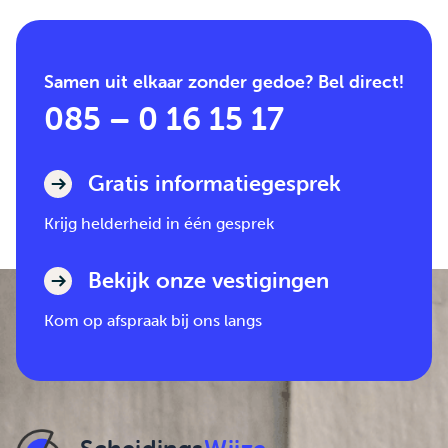
Samen uit elkaar zonder gedoe? Bel direct!
085 – 0 16 15 17
Gratis informatiegesprek
Krijg helderheid in één gesprek
Bekijk onze vestigingen
Kom op afspraak bij ons langs