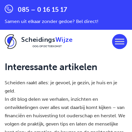
085 – 0 16 15 17
Samen uit elkaar zonder gedoe? Bel direct!
Scheidings
Wijze
OOG OP DE TOEKOMST
Ga naar de inhoud
Interessante artikelen
Scheiden raakt alles: je gevoel, je gezin, je huis en je
geld.
In dit blog delen we verhalen, inzichten en
ontwikkelingen over alles wat daarbij komt kijken – van
financiën en huisvesting tot ouderschap en herstel. We
volgen de praktijk, geven tips en laten de menselijke