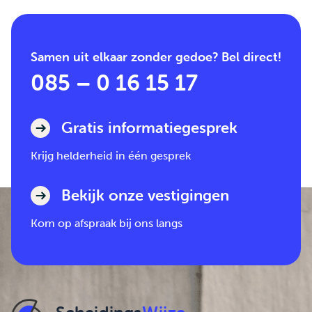
Samen uit elkaar zonder gedoe? Bel direct!
085 – 0 16 15 17
Gratis informatiegesprek
Krijg helderheid in één gesprek
Bekijk onze vestigingen
Kom op afspraak bij ons langs