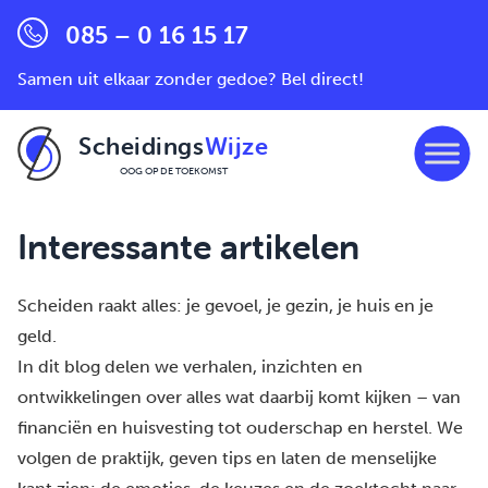
085 – 0 16 15 17
Samen uit elkaar zonder gedoe? Bel direct!
Scheidings
Wijze
OOG OP DE TOEKOMST
Ga naar de inhoud
Interessante artikelen
Scheiden raakt alles: je gevoel, je gezin, je huis en je
geld.
In dit blog delen we verhalen, inzichten en
ontwikkelingen over alles wat daarbij komt kijken – van
financiën en huisvesting tot ouderschap en herstel. We
volgen de praktijk, geven tips en laten de menselijke