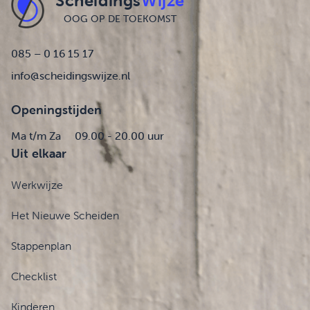
Scheidings
Wijze
OOG OP DE TOEKOMST
085 – 0 16 15 17
info@scheidingswijze.nl
Openingstijden
Ma t/m Za
09.00 - 20.00 uur
Uit elkaar
Werkwijze
Het Nieuwe Scheiden
Stappenplan
Checklist
Kinderen