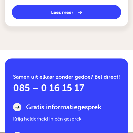
Lees meer
Samen uit elkaar zonder gedoe? Bel direct!
085 – 0 16 15 17
Gratis informatiegesprek
Krijg helderheid in één gesprek