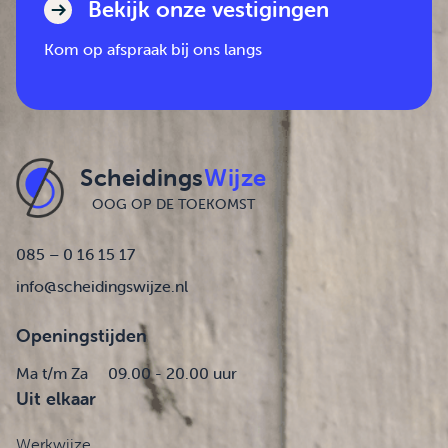
Bekijk onze vestigingen
Kom op afspraak bij ons langs
Scheidings
Wijze
OOG OP DE TOEKOMST
085 – 0 16 15 17
info@scheidingswijze.nl
Openingstijden
Ma t/m Za
09.00 - 20.00 uur
Uit elkaar
Werkwijze