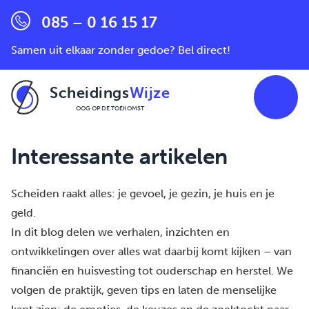
085 – 0 16 15 17
Samen uit elkaar zonder gedoe? Bel direct!
Scheidings
Wijze
OOG OP DE TOEKOMST
Ga naar de inhoud
Interessante artikelen
Scheiden raakt alles: je gevoel, je gezin, je huis en je
geld.
In dit blog delen we verhalen, inzichten en
ontwikkelingen over alles wat daarbij komt kijken – van
financiën en huisvesting tot ouderschap en herstel. We
volgen de praktijk, geven tips en laten de menselijke