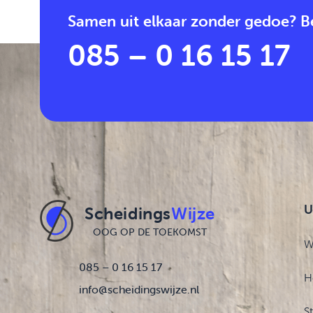
Samen uit elkaar zonder gedoe? Be
085 – 0 16 15 17
U
Scheidings
Wijze
OOG OP DE TOEKOMST
W
085 – 0 16 15 17
H
info@scheidingswijze.nl
S