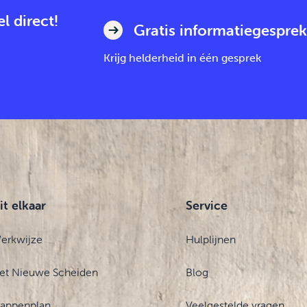
l direct!
Gratis informatiegesprek
Krijg helderheid in één gesprek
it elkaar
Service
erkwijze
Hulplijnen
et Nieuwe Scheiden
Blog
tappenplan
Veelgestelde vragen