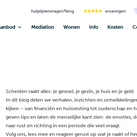
hulplijnen
vragen?
blog
ervaringen
Aanbod
Mediation
Wonen
Info
Kosten
C
Scheiden raakt alles: je gevoel, je gezin, je huis en je geld.
In dit blog delen we verhalen, inzichten en ontwikkelingen
kijken – van financiën en huisvesting tot ouderschap en he
geven tips en laten de menselijke kant zien: de emoties, 
naar rust en richting in een periode die veel vraagt.
Volg ons, lees mee en reageer gerust op wat je raakt of h