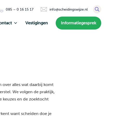
085 – 0 16 15 17
info@scheidingswijze.nl
ontact
Vestigingen
Informatiegesprek
 over alles wat daarbij komt
rstel. We volgen de praktijk,
de keuzes en de zoektocht
erkent want scheiden doe je