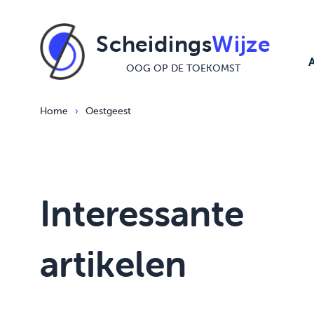
Ga naar de inhoud
Scheidings
Wijze
OOG OP DE TOEKOMST
Home
›
Oestgeest
Interessante
artikelen