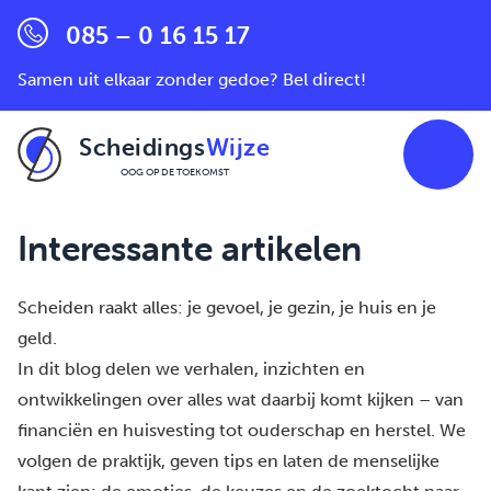
085 – 0 16 15 17
Samen uit elkaar zonder gedoe? Bel direct!
Scheidings
Wijze
OOG OP DE TOEKOMST
Ga naar de inhoud
Interessante artikelen
Scheiden raakt alles: je gevoel, je gezin, je huis en je
geld.
In dit blog delen we verhalen, inzichten en
ontwikkelingen over alles wat daarbij komt kijken – van
financiën en huisvesting tot ouderschap en herstel. We
volgen de praktijk, geven tips en laten de menselijke