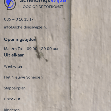
Scheidings
Wijze
OOG OP DE TOEKOMST
085 – 0 16 15 17
info@scheidingswijze.nl
Openingstijden
Ma t/m Za
09.00 - 20.00 uur
Uit elkaar
Werkwijze
Het Nieuwe Scheiden
Stappenplan
Checklist
Kinderen