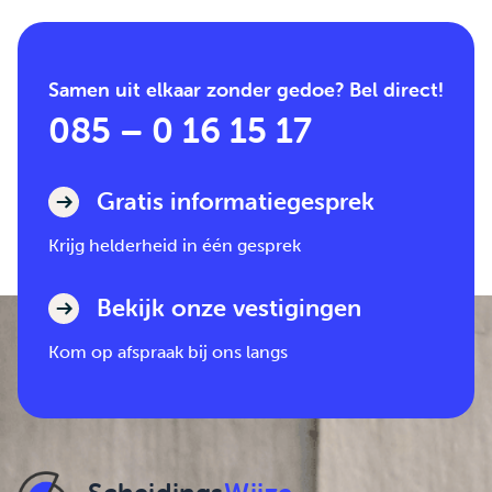
Samen uit elkaar zonder gedoe? Bel direct!
085 – 0 16 15 17
Gratis informatiegesprek
Krijg helderheid in één gesprek
Bekijk onze vestigingen
Kom op afspraak bij ons langs