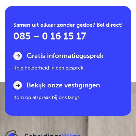
Samen uit elkaar zonder gedoe? Bel direct!
085 – 0 16 15 17
Gratis informatiegesprek
Krijg helderheid in één gesprek
Bekijk onze vestigingen
Kom op afspraak bij ons langs