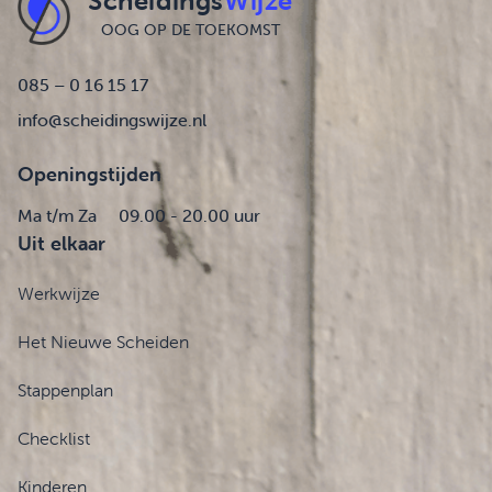
Scheidings
Wijze
OOG OP DE TOEKOMST
085 – 0 16 15 17
info@scheidingswijze.nl
Openingstijden
Ma t/m Za
09.00 - 20.00 uur
Uit elkaar
Werkwijze
Het Nieuwe Scheiden
Stappenplan
Checklist
Kinderen