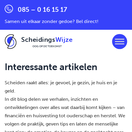
085 – 0 16 15 17
Samen uit elkaar zonder gedoe? Bel direct!
Scheidings
Wijze
OOG OP DE TOEKOMST
Ga naar de inhoud
Interessante artikelen
Scheiden raakt alles: je gevoel, je gezin, je huis en je
geld.
In dit blog delen we verhalen, inzichten en
ontwikkelingen over alles wat daarbij komt kijken – van
financiën en huisvesting tot ouderschap en herstel. We
volgen de praktijk, geven tips en laten de menselijke