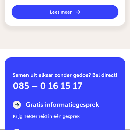
Lees meer
Samen uit elkaar zonder gedoe? Bel direct!
085 – 0 16 15 17
Gratis informatiegesprek
Krijg helderheid in één gesprek