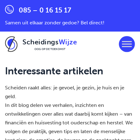
085 – 0 16 15 17
Samen uit elkaar zonder gedoe? Bel direct!
Scheidings
Wijze
OOG OP DE TOEKOMST
Ga naar de inhoud
Interessante artikelen
Scheiden raakt alles: je gevoel, je gezin, je huis en je
geld.
In dit blog delen we verhalen, inzichten en
ontwikkelingen over alles wat daarbij komt kijken – van
financiën en huisvesting tot ouderschap en herstel. We
volgen de praktijk, geven tips en laten de menselijke