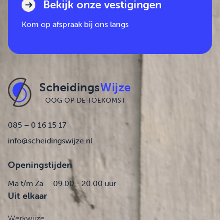
Bekijk onze vestigingen
Kom op afspraak bij ons langs
Scheidings
Wijze
OOG OP DE TOEKOMST
085 – 0 16 15 17
info@scheidingswijze.nl
Openingstijden
Ma t/m Za
09.00 - 20.00 uur
Uit elkaar
Werkwijze