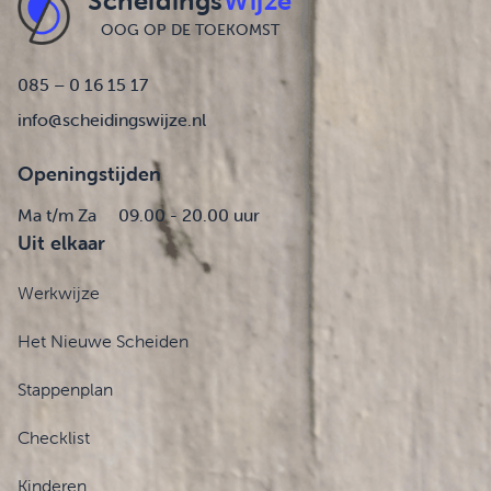
Scheidings
Wijze
OOG OP DE TOEKOMST
085 – 0 16 15 17
info@scheidingswijze.nl
Openingstijden
Ma t/m Za
09.00 - 20.00 uur
Uit elkaar
Werkwijze
Het Nieuwe Scheiden
Stappenplan
Checklist
Kinderen