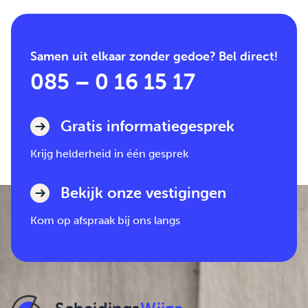
Samen uit elkaar zonder gedoe? Bel direct!
085 – 0 16 15 17
Gratis informatiegesprek
Krijg helderheid in één gesprek
Bekijk onze vestigingen
Kom op afspraak bij ons langs