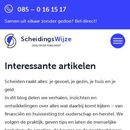
085 – 0 16 15 17
Samen uit elkaar zonder gedoe? Bel direct!
Scheidings
Wijze
OOG OP DE TOEKOMST
Ga naar de inhoud
Interessante artikelen
Scheiden raakt alles: je gevoel, je gezin, je huis en je
geld.
In dit blog delen we verhalen, inzichten en
ontwikkelingen over alles wat daarbij komt kijken – van
financiën en huisvesting tot ouderschap en herstel. We
volgen de praktijk, geven tips en laten de menselijke