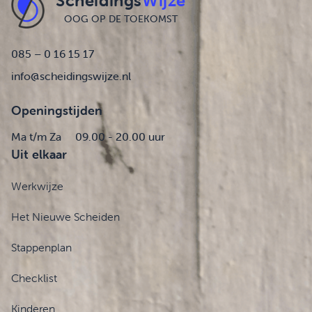
Scheidings
Wijze
OOG OP DE TOEKOMST
085 – 0 16 15 17
info@scheidingswijze.nl
Openingstijden
Ma t/m Za
09.00 - 20.00 uur
Uit elkaar
Werkwijze
Het Nieuwe Scheiden
Stappenplan
Checklist
Kinderen