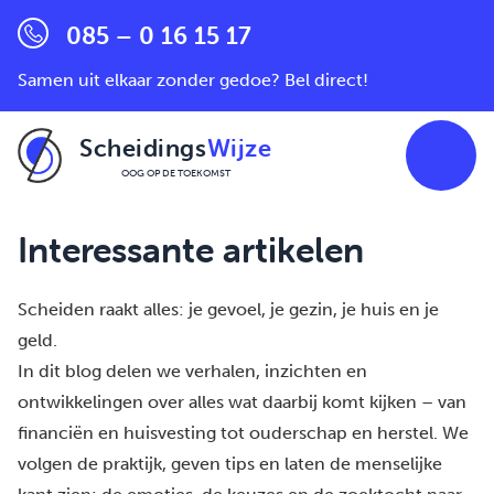
085 – 0 16 15 17
Samen uit elkaar zonder gedoe? Bel direct!
Scheidings
Wijze
OOG OP DE TOEKOMST
Ga naar de inhoud
Interessante artikelen
Scheiden raakt alles: je gevoel, je gezin, je huis en je
geld.
In dit blog delen we verhalen, inzichten en
ontwikkelingen over alles wat daarbij komt kijken – van
financiën en huisvesting tot ouderschap en herstel. We
volgen de praktijk, geven tips en laten de menselijke