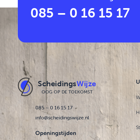
085 – 0 16 15 17
U
Scheidings
Wijze
OOG OP DE TOEKOMST
W
085 – 0 16 15 17
H
info@scheidingswijze.nl
S
Openingstijden