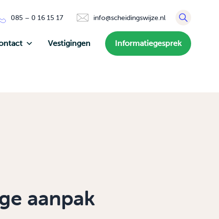
085 – 0 16 15 17
info@scheidingswijze.nl
ontact
Vestigingen
Informatiegesprek
ige aanpak