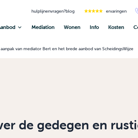
hulplijnen
vragen?
blog
ervaringen
Aanbod
Mediation
Wonen
Info
Kosten
C
aanpak van mediator Bert en het brede aanbod van ScheidingsWijze
er de gedegen en rust