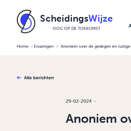
Ga naar de inhoud
Scheidings
Wijze
OOG OP DE TOEKOMST
Home
›
Ervaringen
›
Anoniem over de gedegen en rustige 
Alle berichten
29-02-2024
-
Anoniem ov