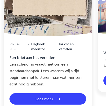
21-07-
-
Dagboek
Inzicht en
0
2026
mediator
verhalen
W
Een brief aan het verleden
m
Een scheiding vraagt niet om een
A
standaardaanpak. Lees waarom wij altijd
beginnen met luisteren naar wat mensen
écht nodig hebben.
Lees meer