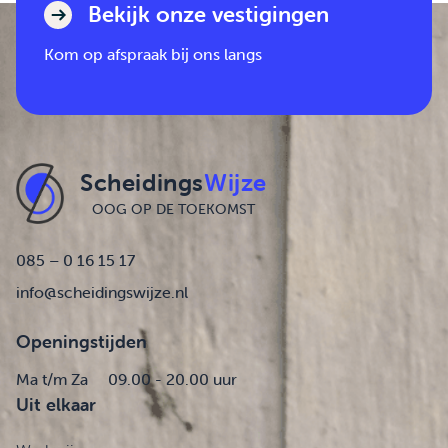
Bekijk onze vestigingen
Kom op afspraak bij ons langs
Scheidings
Wijze
OOG OP DE TOEKOMST
085 – 0 16 15 17
info@scheidingswijze.nl
Openingstijden
Ma t/m Za
09.00 - 20.00 uur
Uit elkaar