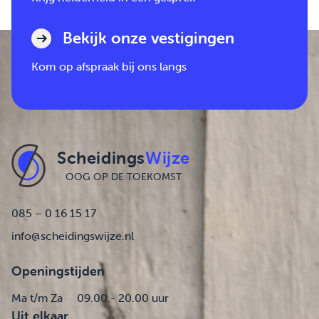
Bekijk onze vestigingen
Kom op afspraak bij ons langs
Scheidings
Wijze
OOG OP DE TOEKOMST
085 – 0 16 15 17
info@scheidingswijze.nl
Openingstijden
Ma t/m Za
09.00 - 20.00 uur
Uit elkaar