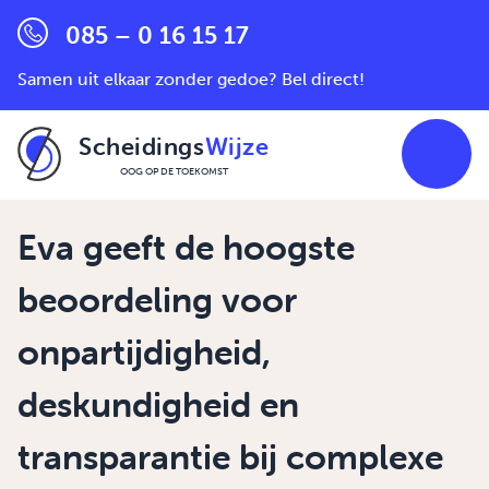
085 – 0 16 15 17
Samen uit elkaar zonder gedoe? Bel direct!
Scheidings
Wijze
OOG OP DE TOEKOMST
Ga naar de inhoud
Eva geeft de hoogste
beoordeling voor
onpartijdigheid,
deskundigheid en
transparantie bij complexe