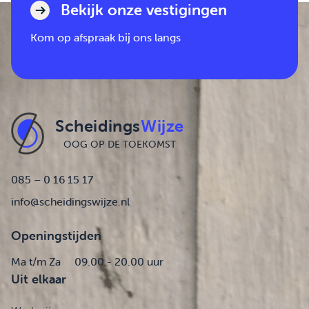
Bekijk onze vestigingen
Kom op afspraak bij ons langs
Scheidings
Wijze
OOG OP DE TOEKOMST
085 – 0 16 15 17
info@scheidingswijze.nl
Openingstijden
Ma t/m Za
09.00 - 20.00 uur
Uit elkaar