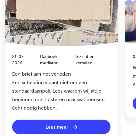
21-07-
-
Dagboek
Inzicht en
0
2026
mediator
verhalen
W
Een brief aan het verleden
m
Een scheiding vraagt niet om een
A
standaardaanpak. Lees waarom wij altijd
beginnen met luisteren naar wat mensen
écht nodig hebben.
Lees meer