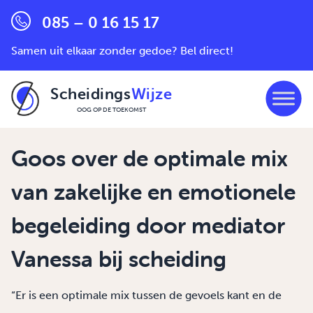
085 – 0 16 15 17
Samen uit elkaar zonder gedoe? Bel direct!
Scheidings
Wijze
OOG OP DE TOEKOMST
Ga naar de inhoud
Goos over de optimale mix
van zakelijke en emotionele
begeleiding door mediator
Vanessa bij scheiding
“Er is een optimale mix tussen de gevoels kant en de