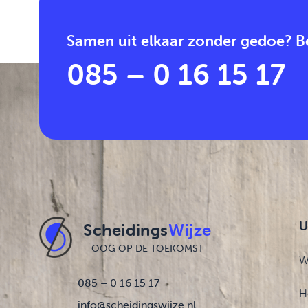
Samen uit elkaar zonder gedoe? Be
085 – 0 16 15 17
U
Scheidings
Wijze
OOG OP DE TOEKOMST
W
085 – 0 16 15 17
H
info@scheidingswijze.nl