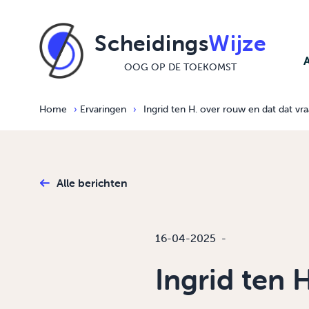
Ga naar de inhoud
Scheidings
Wijze
OOG OP DE TOEKOMST
Home
›
Ervaringen
›
Ingrid ten H. over rouw en dat dat v
Alle berichten
16-04-2025
-
Ingrid ten 