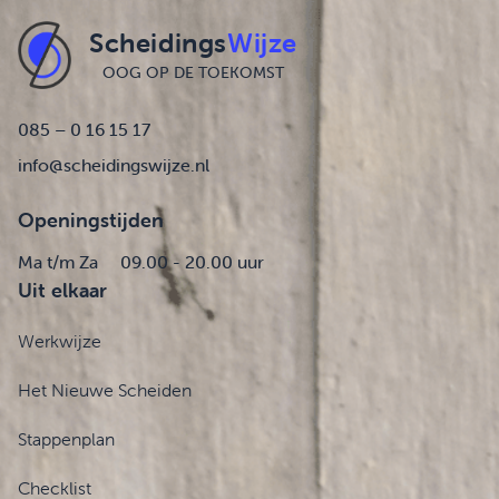
Scheidings
Wijze
OOG OP DE TOEKOMST
085 – 0 16 15 17
info@scheidingswijze.nl
Openingstijden
Ma t/m Za
09.00 - 20.00 uur
Uit elkaar
Werkwijze
Het Nieuwe Scheiden
Stappenplan
Checklist