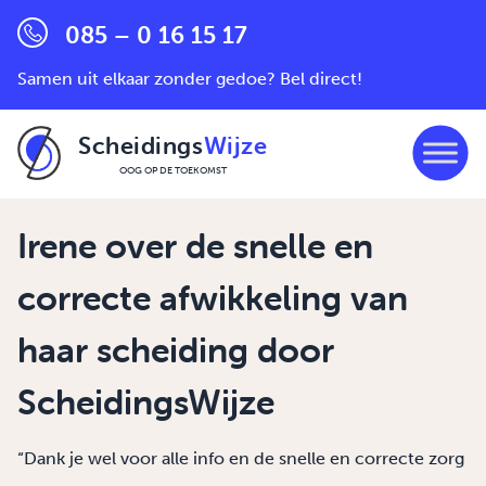
085 – 0 16 15 17
Samen uit elkaar zonder gedoe? Bel direct!
Scheidings
Wijze
OOG OP DE TOEKOMST
Ga naar de inhoud
Irene over de snelle en
correcte afwikkeling van
haar scheiding door
ScheidingsWijze
“Dank je wel voor alle info en de snelle en correcte zorg