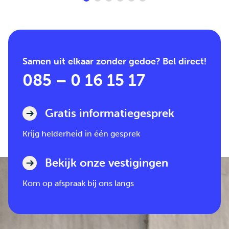
Samen uit elkaar zonder gedoe? Bel direct!
085 – 0 16 15 17
Gratis informatiegesprek
Krijg helderheid in één gesprek
Bekijk onze vestigingen
Kom op afspraak bij ons langs