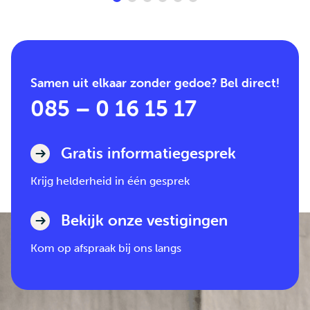
Samen uit elkaar zonder gedoe? Bel direct!
085 – 0 16 15 17
Gratis informatiegesprek
Krijg helderheid in één gesprek
Bekijk onze vestigingen
Kom op afspraak bij ons langs