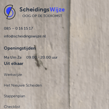
Scheidings
Wijze
OOG OP DE TOEKOMST
085 – 0 16 15 17
info@scheidingswijze.nl
Openingstijden
Ma t/m Za
09.00 - 20.00 uur
Uit elkaar
Werkwijze
Het Nieuwe Scheiden
Stappenplan
Checklist