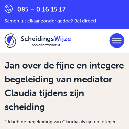
085 – 0 16 15 17
Samen uit elkaar zonder gedoe? Bel direct!
Scheidings
Wijze
OOG OP DE TOEKOMST
Ga naar de inhoud
Jan over de fijne en integere
begeleiding van mediator
Claudia tijdens zijn
scheiding
“Ik heb de begeleiding van Claudia als fijn en integer