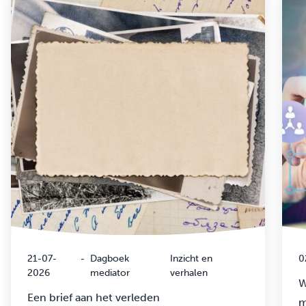
21-07-
-
Dagboek
Inzicht en
0
2026
mediator
verhalen
W
Een brief aan het verleden
m