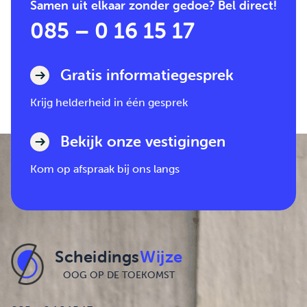
Samen uit elkaar zonder gedoe? Bel direct!
085 – 0 16 15 17
Gratis informatiegesprek
Krijg helderheid in één gesprek
Bekijk onze vestigingen
Kom op afspraak bij ons langs
Scheidings
Wijze
OOG OP DE TOEKOMST