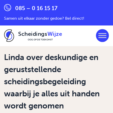
085 – 0 16 15 17
Samen uit elkaar zonder gedoe? Bel direct!
Scheidings
Wijze
OOG OP DE TOEKOMST
Ga naar de inhoud
Linda over deskundige en
geruststellende
scheidingsbegeleiding
waarbij je alles uit handen
wordt genomen