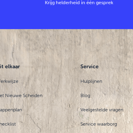
Krijg helderheid in één gesprek
it elkaar
Service
erkwijze
Hulplijnen
et Nieuwe Scheiden
Blog
tappenplan
Veelgestelde vragen
hecklist
Service waarborg