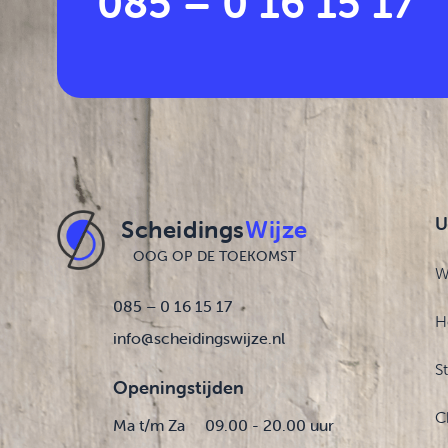
085 – 0 16 15 17
U
Scheidings
Wijze
OOG OP DE TOEKOMST
W
085 – 0 16 15 17
H
info@scheidingswijze.nl
S
Openingstijden
C
Ma t/m Za
09.00 - 20.00 uur