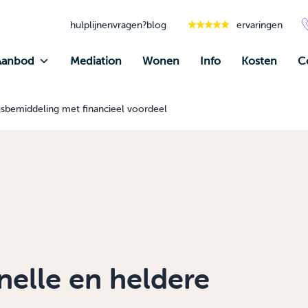
hulplijnen
vragen?
blog
ervaringen
Aanbod
Mediation
Wonen
Info
Kosten
C
gsbemiddeling met financieel voordeel
nelle en heldere