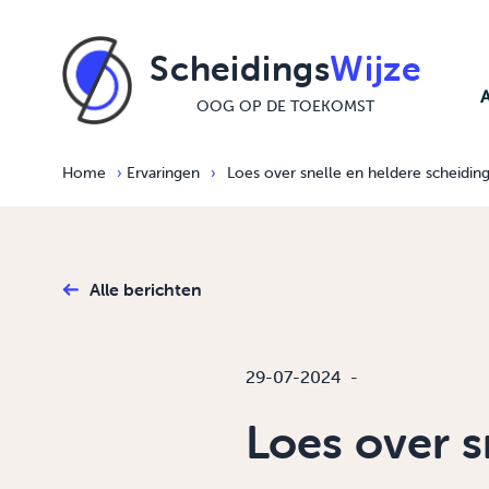
Ga naar de inhoud
Scheidings
Wijze
OOG OP DE TOEKOMST
Home
›
Ervaringen
›
Loes over snelle en heldere scheidin
Alle berichten
29-07-2024
-
Loes over s