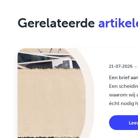
Gerelateerde
artike
21-07-2026
-
Een brief aa
Een scheidin
waarom wij a
écht nodig 
Lee