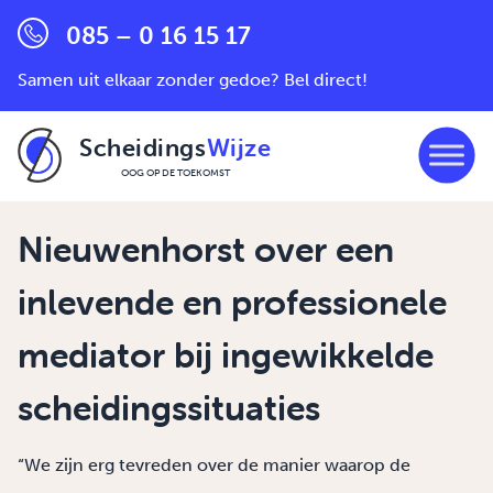
085 – 0 16 15 17
Samen uit elkaar zonder gedoe? Bel direct!
Scheidings
Wijze
OOG OP DE TOEKOMST
Ga naar de inhoud
Nieuwenhorst over een
inlevende en professionele
mediator bij ingewikkelde
scheidingssituaties
“We zijn erg tevreden over de manier waarop de