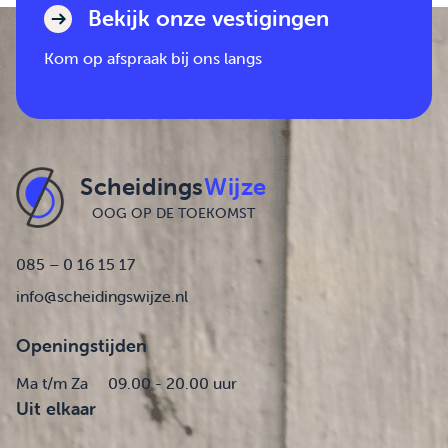
Bekijk onze vestigingen
Kom op afspraak bij ons langs
Scheidings
Wijze
OOG OP DE TOEKOMST
085 – 0 16 15 17
info@scheidingswijze.nl
Openingstijden
Ma t/m Za
09.00 - 20.00 uur
Uit elkaar