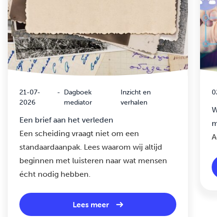
21-07-
-
Dagboek
Inzicht en
0
2026
mediator
verhalen
W
Een brief aan het verleden
m
Een scheiding vraagt niet om een
A
standaardaanpak. Lees waarom wij altijd
beginnen met luisteren naar wat mensen
écht nodig hebben.
Lees meer