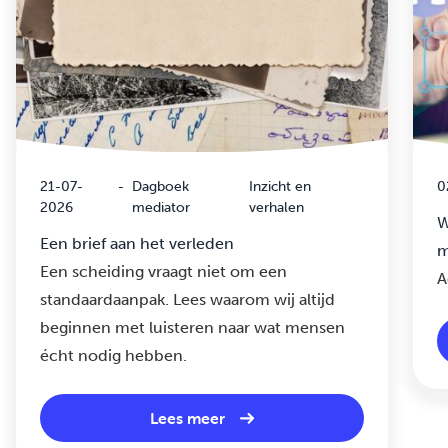
21-07-
-
Dagboek
Inzicht en
0
2026
mediator
verhalen
W
Een brief aan het verleden
m
Een scheiding vraagt niet om een
A
standaardaanpak. Lees waarom wij altijd
beginnen met luisteren naar wat mensen
écht nodig hebben.
Lees meer