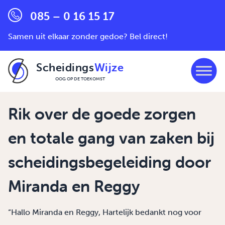
085 – 0 16 15 17
Samen uit elkaar zonder gedoe? Bel direct!
Scheidings
Wijze
OOG OP DE TOEKOMST
Ga naar de inhoud
Rik over de goede zorgen
en totale gang van zaken bij
scheidingsbegeleiding door
Miranda en Reggy
“Hallo Miranda en Reggy, Hartelijk bedankt nog voor