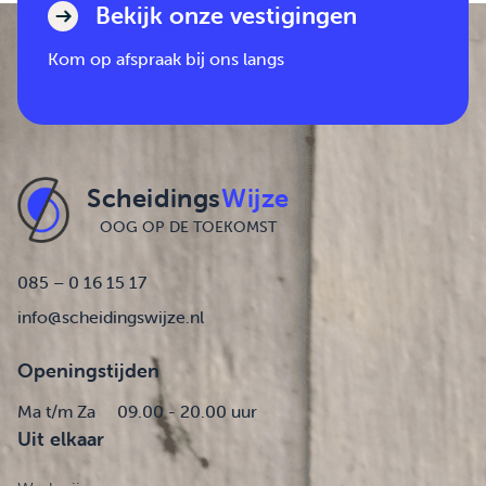
Bekijk onze vestigingen
Kom op afspraak bij ons langs
Scheidings
Wijze
OOG OP DE TOEKOMST
085 – 0 16 15 17
info@scheidingswijze.nl
Openingstijden
Ma t/m Za
09.00 - 20.00 uur
Uit elkaar