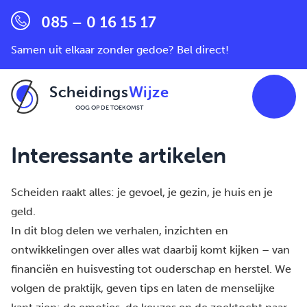
085 – 0 16 15 17
Samen uit elkaar zonder gedoe? Bel direct!
Scheidings
Wijze
OOG OP DE TOEKOMST
Ga naar de inhoud
Interessante artikelen
Scheiden raakt alles: je gevoel, je gezin, je huis en je
geld.
In dit blog delen we verhalen, inzichten en
ontwikkelingen over alles wat daarbij komt kijken – van
financiën en huisvesting tot ouderschap en herstel. We
volgen de praktijk, geven tips en laten de menselijke