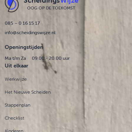
Scheidings
Wijze
OOG OP DE TOEKOMST
085 – 0 16 15 17
info@scheidingswijze.nl
Openingstijden
Ma t/m Za
09.00 - 20.00 uur
Uit elkaar
Werkwijze
Het Nieuwe Scheiden
Stappenplan
Checklist
Kinderen