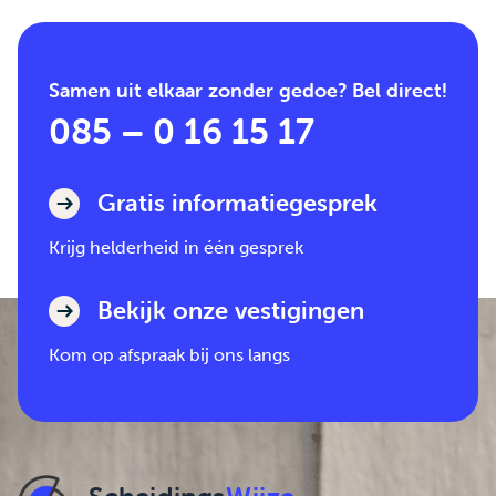
Samen uit elkaar zonder gedoe? Bel direct!
085 – 0 16 15 17
Gratis informatiegesprek
Krijg helderheid in één gesprek
Bekijk onze vestigingen
Kom op afspraak bij ons langs