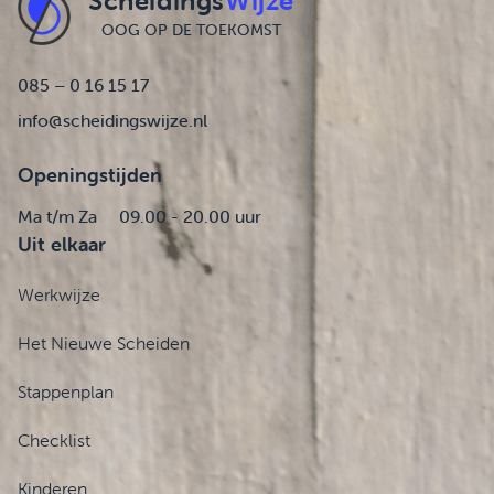
Scheidings
Wijze
OOG OP DE TOEKOMST
085 – 0 16 15 17
info@scheidingswijze.nl
Openingstijden
Ma t/m Za
09.00 - 20.00 uur
Uit elkaar
Werkwijze
Het Nieuwe Scheiden
Stappenplan
Checklist
Kinderen