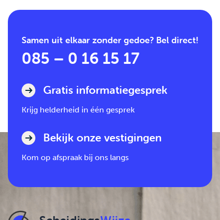
Samen uit elkaar zonder gedoe? Bel direct!
085 – 0 16 15 17
Gratis informatiegesprek
Krijg helderheid in één gesprek
Bekijk onze vestigingen
Kom op afspraak bij ons langs