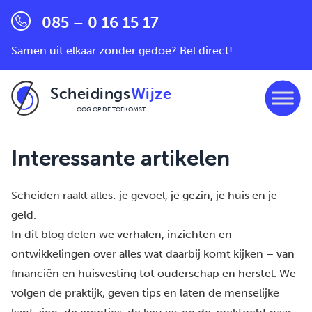
085 – 0 16 15 17
Samen uit elkaar zonder gedoe? Bel direct!
Scheidings
Wijze
OOG OP DE TOEKOMST
Ga naar de inhoud
Interessante artikelen
Scheiden raakt alles: je gevoel, je gezin, je huis en je
geld.
In dit blog delen we verhalen, inzichten en
ontwikkelingen over alles wat daarbij komt kijken – van
financiën en huisvesting tot ouderschap en herstel. We
volgen de praktijk, geven tips en laten de menselijke