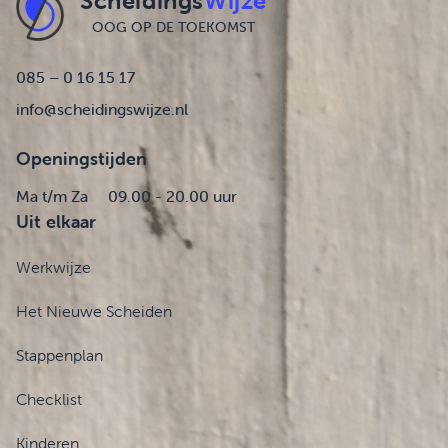
Scheidings
Wijze
OOG OP DE TOEKOMST
085 – 0 16 15 17
info@scheidingswijze.nl
Openingstijden
Ma t/m Za
09.00 - 20.00 uur
Uit elkaar
Werkwijze
Het Nieuwe Scheiden
Stappenplan
Checklist
Kinderen