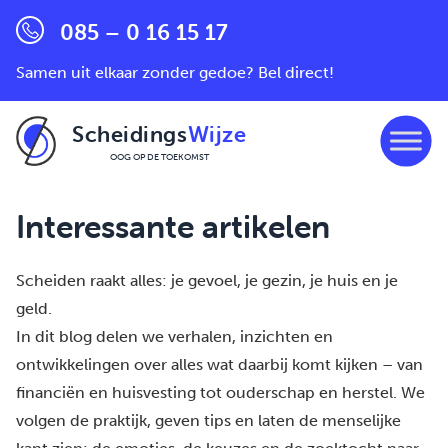
085 – 0 16 15 17
Samen uit elkaar zonder gedoe? Bel direct!
Scheidings
Wijze
OOG OP DE TOEKOMST
Ga naar de inhoud
Interessante artikelen
Scheiden raakt alles: je gevoel, je gezin, je huis en je
geld.
In dit blog delen we verhalen, inzichten en
ontwikkelingen over alles wat daarbij komt kijken – van
financiën en huisvesting tot ouderschap en herstel. We
volgen de praktijk, geven tips en laten de menselijke