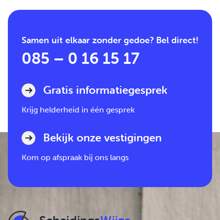
Samen uit elkaar zonder gedoe? Bel direct!
085 – 0 16 15 17
Gratis informatiegesprek
Krijg helderheid in één gesprek
Bekijk onze vestigingen
Kom op afspraak bij ons langs