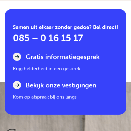
Samen uit elkaar zonder gedoe? Bel direct!
085 – 0 16 15 17
Gratis informatiegesprek
Krijg helderheid in één gesprek
Bekijk onze vestigingen
Kom op afspraak bij ons langs