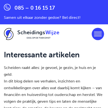
085 – 0 16 15 17
Samen uit elkaar zonder gedoe? Bel direct!
Scheidings
Wijze
OOG OP DE TOEKOMST
Ga naar de inhoud
Interessante artikelen
Scheiden raakt alles: je gevoel, je gezin, je huis en je
geld.
In dit blog delen we verhalen, inzichten en
ontwikkelingen over alles wat daarbij komt kijken – van
financiën en huisvesting tot ouderschap en herstel. We
volgen de praktijk, geven tips en laten de menselijke