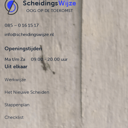
Scheidings
Wijze
OOG OP DE TOEKOMST
085 – 0 16 15 17
info@scheidingswijze.nl
Openingstijden
Ma t/m Za
09.00 - 20.00 uur
Uit elkaar
Werkwijze
Het Nieuwe Scheiden
Stappenplan
Checklist