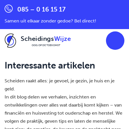
085 – 0 16 15 17
Samen uit elkaar zonder gedoe? Bel direct!
Scheidings
Wijze
OOG OP DE TOEKOMST
Ga naar de inhoud
Interessante artikelen
Scheiden raakt alles: je gevoel, je gezin, je huis en je
geld.
In dit blog delen we verhalen, inzichten en
ontwikkelingen over alles wat daarbij komt kijken – van
financiën en huisvesting tot ouderschap en herstel. We
volgen de praktijk, geven tips en laten de menselijke