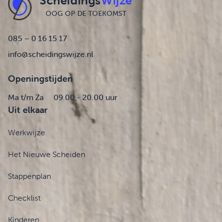
Scheidings
Wijze
OOG OP DE TOEKOMST
085 – 0 16 15 17
info@scheidingswijze.nl
Openingstijden
Ma t/m Za
09.00 - 20.00 uur
Uit elkaar
Werkwijze
Het Nieuwe Scheiden
Stappenplan
Checklist
Kinderen