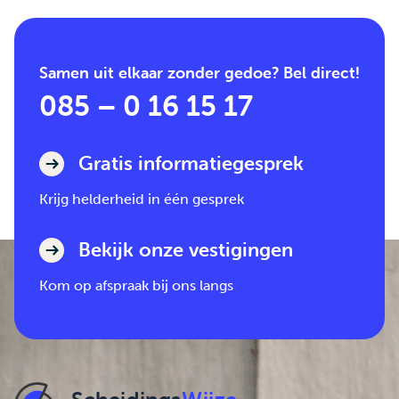
Samen uit elkaar zonder gedoe? Bel direct!
085 – 0 16 15 17
Gratis informatiegesprek
Krijg helderheid in één gesprek
Bekijk onze vestigingen
Kom op afspraak bij ons langs