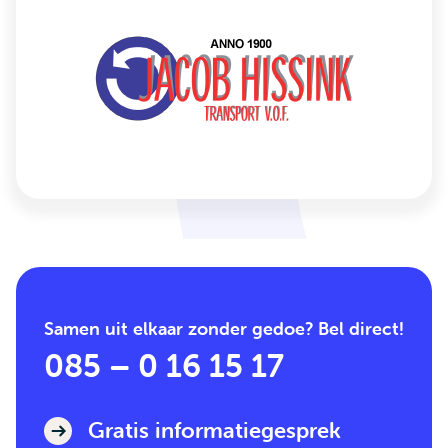
Samen uit elkaar zonder gedoe? Bel direct!
085 – 0 16 15 17
Gratis informatiegesprek