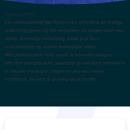
Verhuisbedrijf
Een verhuisbedrijf kan tijdens een scheiding de nodige
verlichting geven bij het verhuizen. Ze zorgen voor een
vlotte, stressvrije verhuizing, zodat je je kunt
concentreren op andere belangrijke zaken.
Met professionele hulp wordt je inboedel veilig en
efficiënt overgebracht, waardoor je snel kunt settelen in
je nieuwe woning en beginnen aan een nieuw
hoofdstuk. Je hebt al genoeg aan je hoofd.