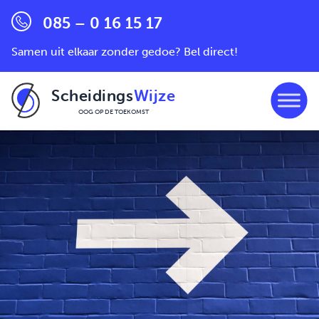
085 – 0 16 15 17
Samen uit elkaar zonder gedoe? Bel direct!
Scheidings
Wijze
OOG OP DE TOEKOMST
Ga naar de inhoud