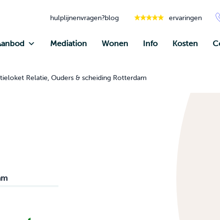
hulplijnen
vragen?
blog
ervaringen
Aanbod
Mediation
Wonen
Info
Kosten
C
tieloket Relatie, Ouders & scheiding Rotterdam
dam