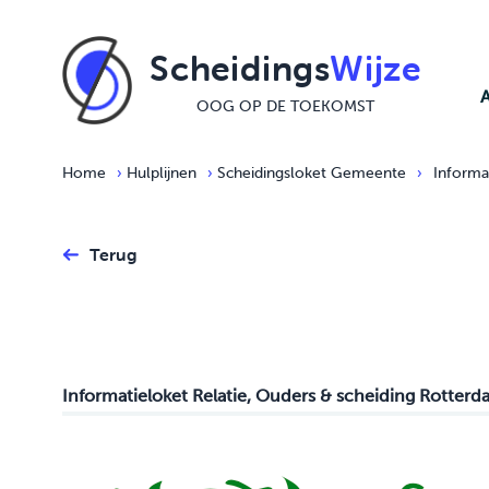
Ga naar de inhoud
Scheidings
Wijze
OOG OP DE TOEKOMST
Home
›
Hulplijnen
›
Scheidingsloket Gemeente
›
Informa
Terug
Informatieloket Relatie, Ouders & scheiding Rotter