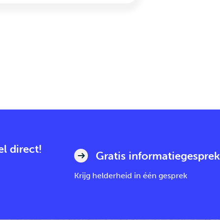
l direct!
Gratis informatiegesprek
Krijg helderheid in één gesprek