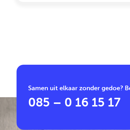
Samen uit elkaar zonder gedoe? Be
085 – 0 16 15 17