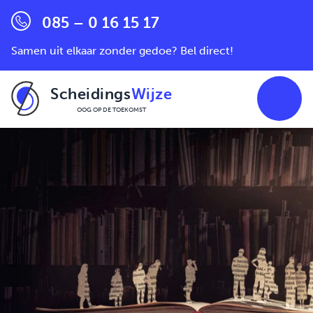
085 – 0 16 15 17
Samen uit elkaar zonder gedoe? Bel direct!
Scheidings
Wijze
OOG OP DE TOEKOMST
Ga naar de inhoud