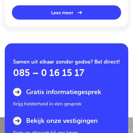
Lees meer
Samen uit elkaar zonder gedoe? Bel direct!
085 – 0 16 15 17
Gratis informatiegesprek
Krijg helderheid in één gesprek
Bekijk onze vestigingen
Kom op afspraak bij ons langs