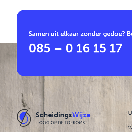
Samen uit elkaar zonder gedoe? Be
085 – 0 16 15 17
U
Scheidings
Wijze
OOG OP DE TOEKOMST
W