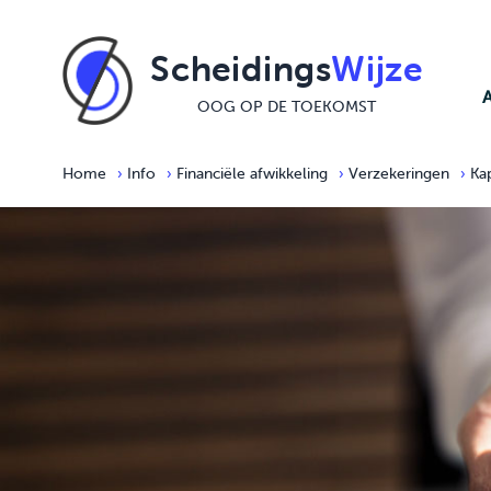
Ga naar de inhoud
Scheidings
Wijze
OOG OP DE TOEKOMST
Home
›
Info
›
Financiële afwikkeling
›
Verzekeringen
›
Ka