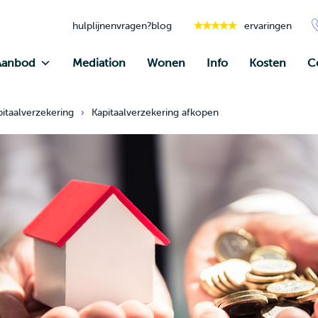
hulplijnen
vragen?
blog
ervaringen
Aanbod
Mediation
Wonen
Info
Kosten
C
pitaalverzekering
›
Kapitaalverzekering afkopen