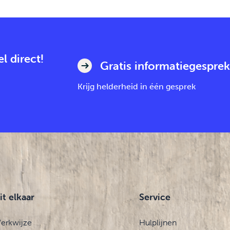
l direct!
Gratis informatiegesprek
Krijg helderheid in één gesprek
it elkaar
Service
erkwijze
Hulplijnen