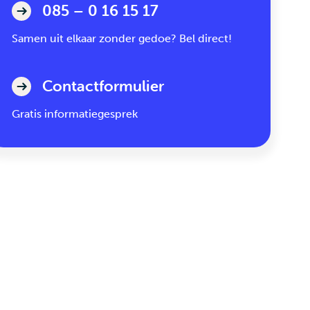
085 – 0 16 15 17
Samen uit elkaar zonder gedoe? Bel direct!
Contactformulier
Gratis informatiegesprek