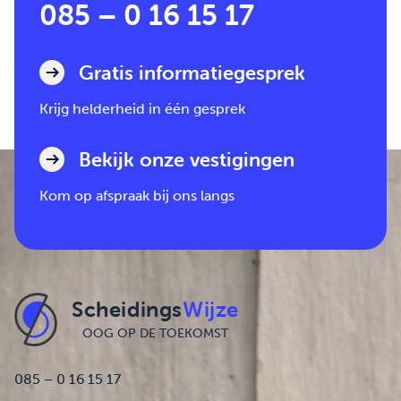
085 – 0 16 15 17
Gratis informatiegesprek
Krijg helderheid in één gesprek
Bekijk onze vestigingen
Kom op afspraak bij ons langs
Scheidings
Wijze
OOG OP DE TOEKOMST
085 – 0 16 15 17