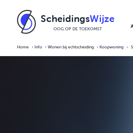
Ga naar de inhoud
Scheidings
Wijze
OOG OP DE TOEKOMST
Home
›
Info
›
Wonen bij echtscheiding
›
Koopwoning
›