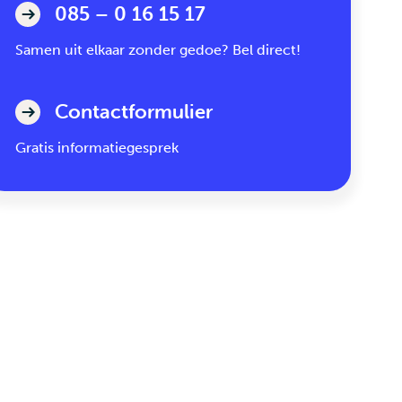
085 – 0 16 15 17
Samen uit elkaar zonder gedoe? Bel direct!
Contactformulier
Gratis informatiegesprek