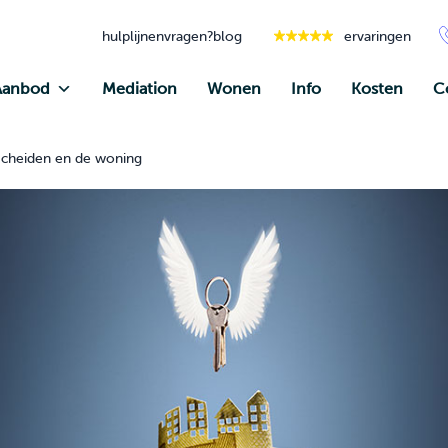
hulplijnen
vragen?
blog
ervaringen
Aanbod
Mediation
Wonen
Info
Kosten
C
Scheiden en de woning